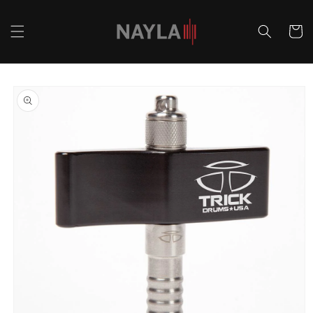
Ir
directamente
al contenido
Carrito
Ir
directamente
a la
información
del producto