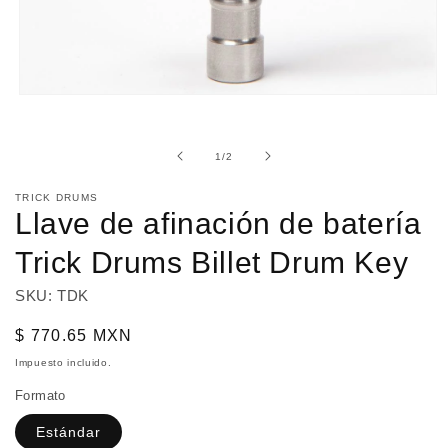
Abrir
elemento
multimedia
1
de
1
/
2
en
una
ventana
TRICK DRUMS
modal
Llave de afinación de batería
Trick Drums Billet Drum Key
SKU: TDK
Precio
$ 770.65 MXN
habitual
Impuesto incluido.
Formato
Estándar