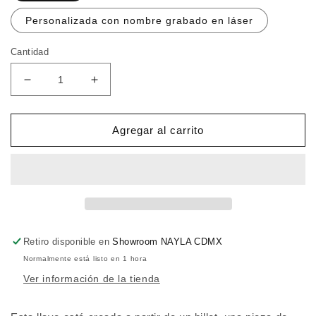
Personalizada con nombre grabado en láser
Cantidad
Reducir
Aumentar
cantidad
cantidad
para
para
Llave
Llave
Agregar al carrito
de
de
afinación
afinación
de
de
batería
batería
Trick
Trick
Drums
Drums
Billet
Billet
Retiro disponible en
Showroom NAYLA CDMX
Drum
Drum
Normalmente está listo en 1 hora
Key
Key
Ver información de la tienda